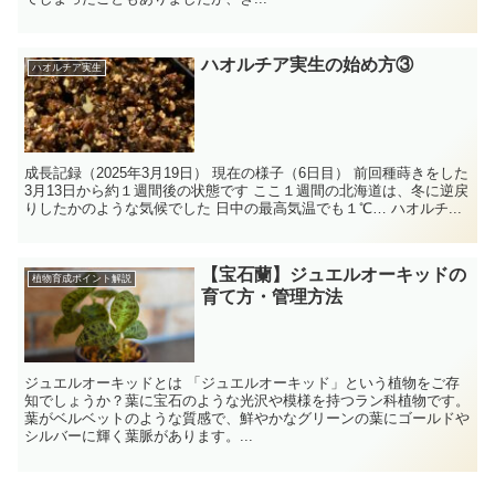
ハオルチア実生の始め方③
ハオルチア実生
成長記録（2025年3月19日） 現在の様子（6日目） 前回種蒔きをした
3月13日から約１週間後の状態です ここ１週間の北海道は、冬に逆戻
りしたかのような気候でした 日中の最高気温でも１℃… ハオルチ...
【宝石蘭】ジュエルオーキッドの
植物育成ポイント解説
育て方・管理方法
ジュエルオーキッドとは 「ジュエルオーキッド」という植物をご存
知でしょうか？葉に宝石のような光沢や模様を持つラン科植物です。
葉がベルベットのような質感で、鮮やかなグリーンの葉にゴールドや
シルバーに輝く葉脈があります。...