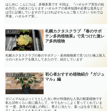
はじめに こんにちは、多種多葉です 今回は、『ハオルチア実生の始
め方①』の続きになります ハオルチアの基本知識や必要な道具など
は①に記載していますのでよければそちらもご覧ください それでは
早速、ハオルチア実...
札幌カクタスクラブ 『春のサボ
購入品紹介
テン多肉植物展』で見つけた激レ
ア多肉植物
札幌カクタスクラブの春のサボテン・多肉植物展で見つけた極上斑入
りのハオルチアを購入してきたので、紹介しています
初心者おすすめ植物紹介『ガジュ
植物育成ポイント解説
マル』編
ガジュマルはぷっくりとした太い幹が特徴的な人気の観葉植物です
私も10年くらい前に購入して、今でもかっこよく育ってくれていま
す 一度、真冬の引越しの時に、寒さに当たり、葉っぱを全て落とし
てしまったこともありましたが、き...