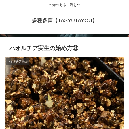
〜緑のある生活を〜
多種多葉【TASYUTAYOU】
ハオルチア実生の始め方③
ハオルチア実生