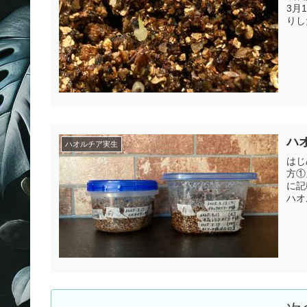
3月
りし
ハ
ハオルチア実生
はじ
方①
に記
ハオ