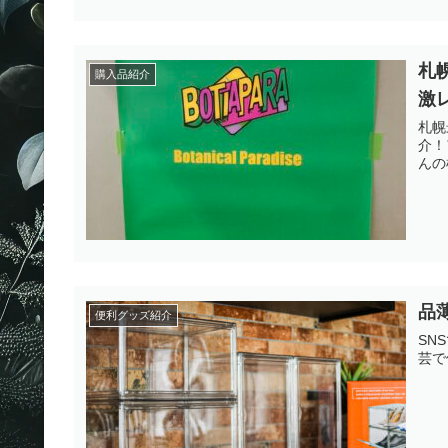
札
購入品紹介
激
札幌
介！
んの
品
便利グッズ紹介
SN
芸で