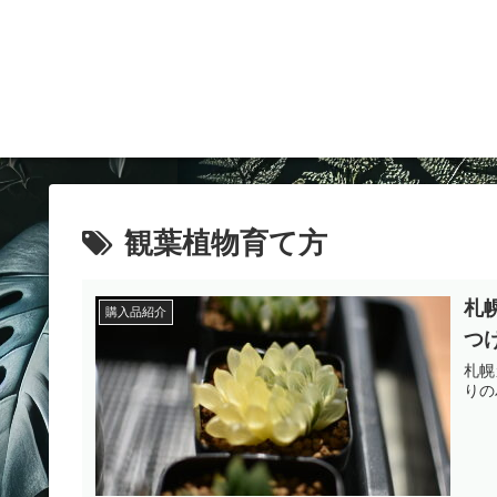
観葉植物育て方
札
購入品紹介
つ
札幌
りの