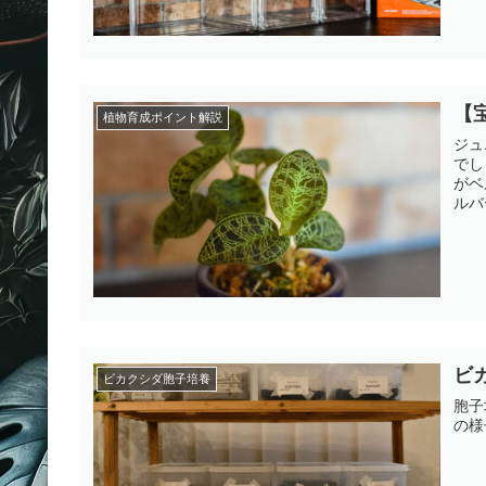
【
植物育成ポイント解説
ジュ
でし
がベ
ルバ
ビ
ビカクシダ胞子培養
胞子
の様子