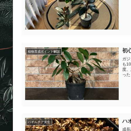
初
植物育成ポイント解説
ガジ
も1
度、
った
ハ
ハオルチア実生
成長