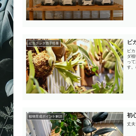
ビ
ビカクシダ胞子培養
ビカ
ダ植
って
す。
初
植物育成ポイント解説
丈夫